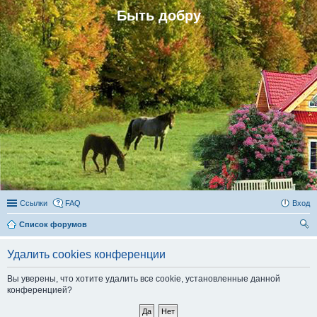
Быть добру
Ссылки
FAQ
Вход
Список форумов
ои
Удалить cookies конференции
ск
Вы уверены, что хотите удалить все cookie, установленные данной
конференцией?