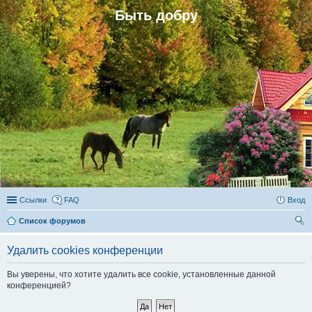
Быть добру
Ссылки
FAQ
Вход
Список форумов
ои
Удалить cookies конференции
ск
Вы уверены, что хотите удалить все cookie, установленные данной
конференцией?