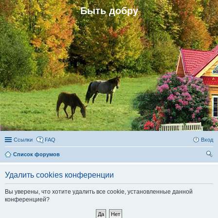
Быть добру
Ссылки
FAQ
Вход
Список форумов
ои
Удалить cookies конференции
ск
Вы уверены, что хотите удалить все cookie, установленные данной
конференцией?