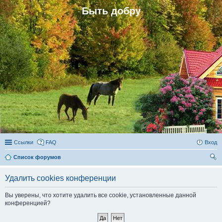
Быть добру
Ссылки
FAQ
Вход
Список форумов
ои
Удалить cookies конференции
ск
Вы уверены, что хотите удалить все cookie, установленные данной
конференцией?