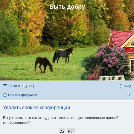
Быть добру
Ссылки
FAQ
Вход
Список форумов
ои
Удалить cookies конференции
ск
Вы уверены, что хотите удалить все cookie, установленные данной
конференцией?