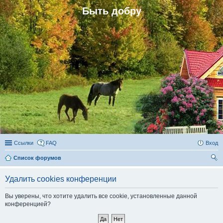
Быть добру
Ссылки
FAQ
Вход
Список форумов
ои
Удалить cookies конференции
ск
Вы уверены, что хотите удалить все cookie, установленные данной
конференцией?