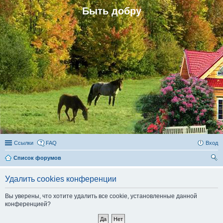
Быть добру
Ссылки
FAQ
Вход
Список форумов
ои
Удалить cookies конференции
ск
Вы уверены, что хотите удалить все cookie, установленные данной
конференцией?