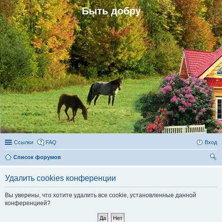
Быть добру
Ссылки
FAQ
Вход
Список форумов
ои
Удалить cookies конференции
ск
Вы уверены, что хотите удалить все cookie, установленные данной
конференцией?