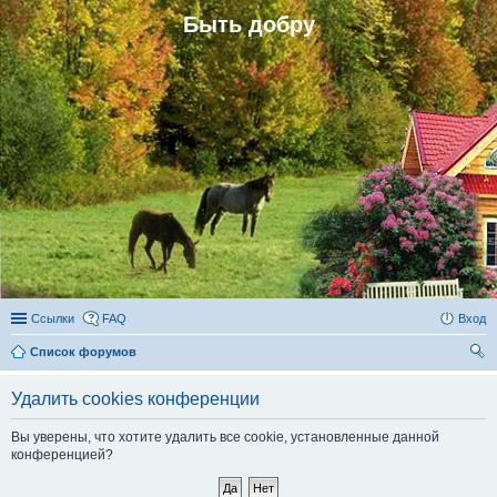
Быть добру
Ссылки
FAQ
Вход
Список форумов
ои
Удалить cookies конференции
ск
Вы уверены, что хотите удалить все cookie, установленные данной
конференцией?