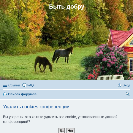
Быть добру
Ссылки
FAQ
Вход
Список форумов
ои
Удалить cookies конференции
ск
Вы уверены, что хотите удалить все cookie, установленные данной
конференцией?