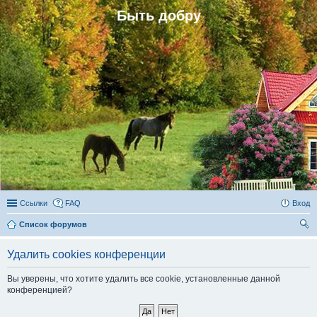
Быть добру
Ссылки
FAQ
Вход
Список форумов
ои
Удалить cookies конференции
ск
Вы уверены, что хотите удалить все cookie, установленные данной
конференцией?