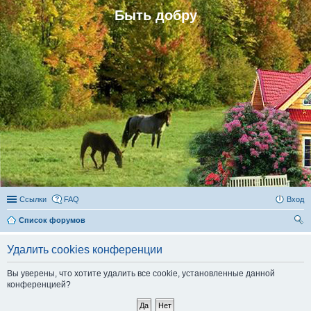
Быть добру
Ссылки
FAQ
Вход
Список форумов
ои
Удалить cookies конференции
ск
Вы уверены, что хотите удалить все cookie, установленные данной
конференцией?