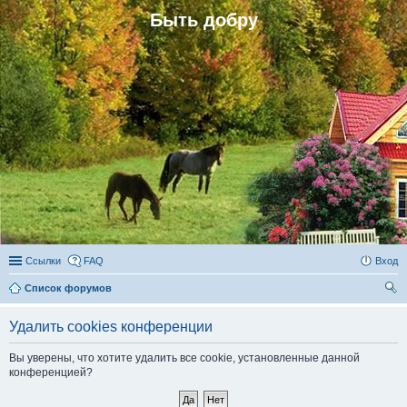
Быть добру
Ссылки
FAQ
Вход
Список форумов
ои
Удалить cookies конференции
ск
Вы уверены, что хотите удалить все cookie, установленные данной
конференцией?