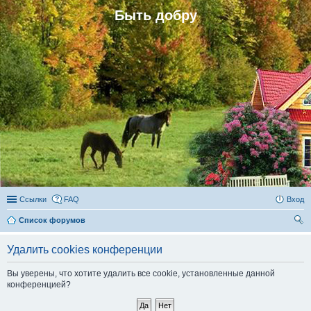
Быть добру
Ссылки
FAQ
Вход
Список форумов
ои
Удалить cookies конференции
ск
Вы уверены, что хотите удалить все cookie, установленные данной
конференцией?