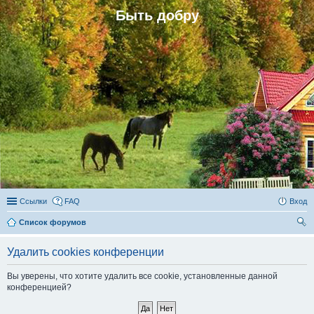
Быть добру
Ссылки
FAQ
Вход
Список форумов
ои
Удалить cookies конференции
ск
Вы уверены, что хотите удалить все cookie, установленные данной
конференцией?