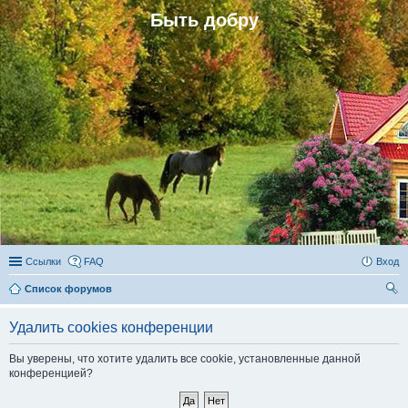
Быть добру
Ссылки
FAQ
Вход
Список форумов
ои
Удалить cookies конференции
ск
Вы уверены, что хотите удалить все cookie, установленные данной
конференцией?