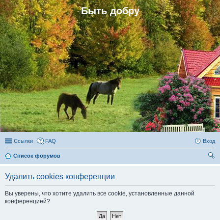
Быть добру
Ссылки
FAQ
Вход
Список форумов
ои
Удалить cookies конференции
ск
Вы уверены, что хотите удалить все cookie, установленные данной
конференцией?