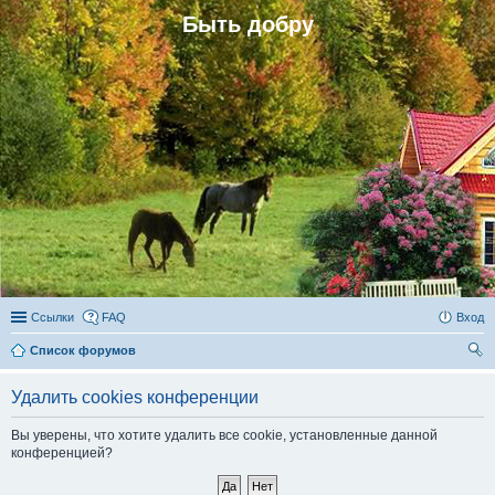
Быть добру
Ссылки
FAQ
Вход
Список форумов
ои
Удалить cookies конференции
ск
Вы уверены, что хотите удалить все cookie, установленные данной
конференцией?