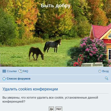
Быть добру
Ссылки
FAQ
Вход
Список форумов
ои
Удалить cookies конференции
ск
Вы уверены, что хотите удалить все cookie, установленные данной
конференцией?