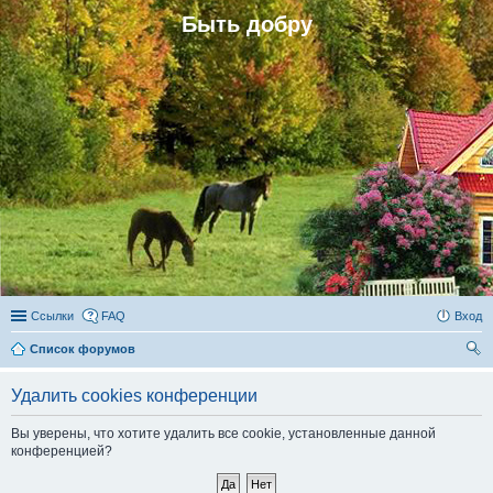
Быть добру
Ссылки
FAQ
Вход
Список форумов
ои
Удалить cookies конференции
ск
Вы уверены, что хотите удалить все cookie, установленные данной
конференцией?