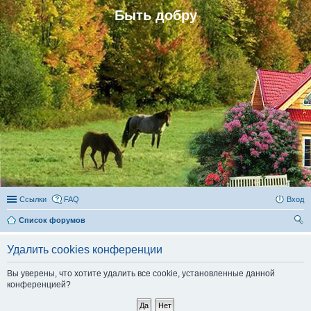
Быть добру
Ссылки
FAQ
Вход
Список форумов
ои
Удалить cookies конференции
ск
Вы уверены, что хотите удалить все cookie, установленные данной
конференцией?