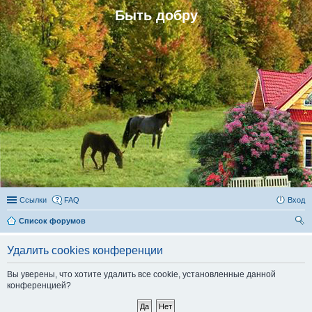
Быть добру
Ссылки
FAQ
Вход
Список форумов
ои
Удалить cookies конференции
ск
Вы уверены, что хотите удалить все cookie, установленные данной
конференцией?