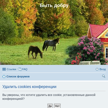
Быть добру
Ссылки
FAQ
Вход
Список форумов
ои
Удалить cookies конференции
ск
Вы уверены, что хотите удалить все cookie, установленные данной
конференцией?