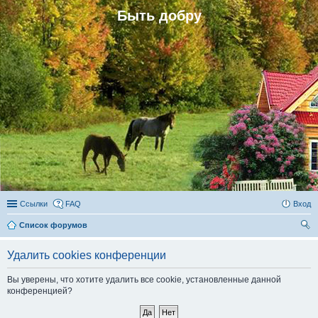
Быть добру
Ссылки
FAQ
Вход
Список форумов
ои
Удалить cookies конференции
ск
Вы уверены, что хотите удалить все cookie, установленные данной
конференцией?