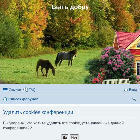
Быть добру
Ссылки
FAQ
Вход
Список форумов
ои
Удалить cookies конференции
ск
Вы уверены, что хотите удалить все cookie, установленные данной
конференцией?