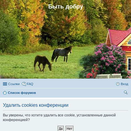
Быть добру
Ссылки
FAQ
Вход
Список форумов
ои
Удалить cookies конференции
ск
Вы уверены, что хотите удалить все cookie, установленные данной
конференцией?