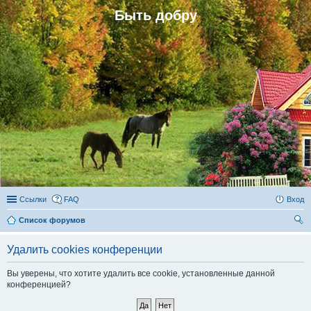
Быть добру
Ссылки
FAQ
Вход
Список форумов
ои
Удалить cookies конференции
ск
Вы уверены, что хотите удалить все cookie, установленные данной
конференцией?