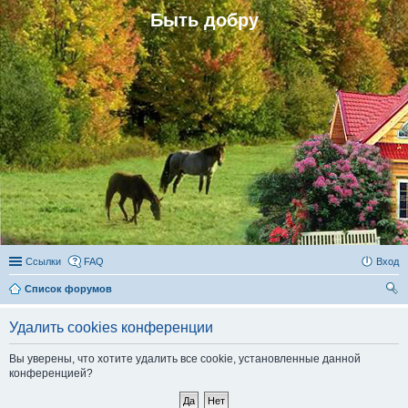
Быть добру
Ссылки
FAQ
Вход
Список форумов
ои
Удалить cookies конференции
ск
Вы уверены, что хотите удалить все cookie, установленные данной
конференцией?