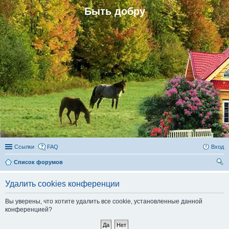
Быть добру
Ссылки
FAQ
Вход
Список форумов
ои
Удалить cookies конференции
ск
Вы уверены, что хотите удалить все cookie, установленные данной
конференцией?