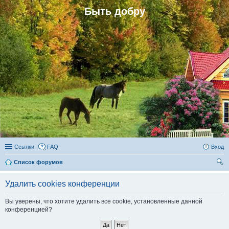
Быть добру
Ссылки
FAQ
Вход
Список форумов
ои
Удалить cookies конференции
ск
Вы уверены, что хотите удалить все cookie, установленные данной
конференцией?