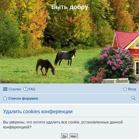
Быть добру
Ссылки
FAQ
Вход
Список форумов
ои
Удалить cookies конференции
ск
Вы уверены, что хотите удалить все cookie, установленные данной
конференцией?