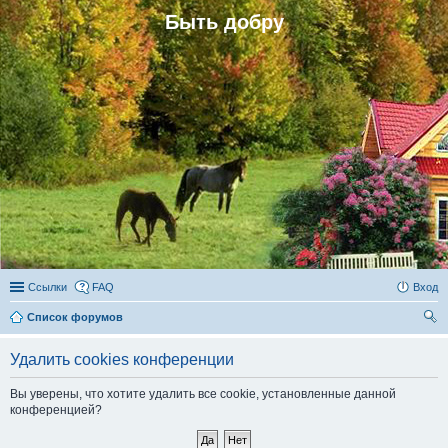
Быть добру
Ссылки
FAQ
Вход
Список форумов
ои
Удалить cookies конференции
ск
Вы уверены, что хотите удалить все cookie, установленные данной
конференцией?