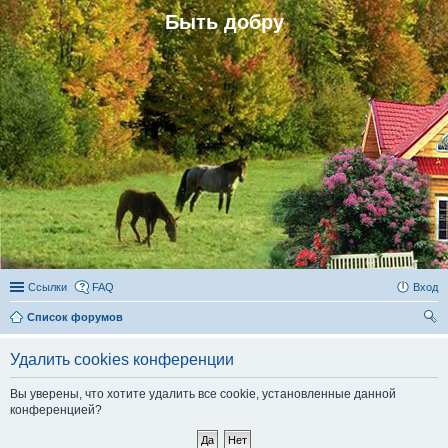
Быть добру
Ссылки
FAQ
Вход
Список форумов
ои
Удалить cookies конференции
ск
Вы уверены, что хотите удалить все cookie, установленные данной
конференцией?