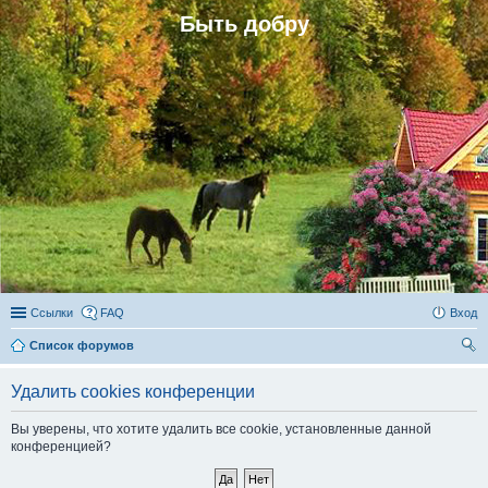
Быть добру
Ссылки
FAQ
Вход
Список форумов
ои
Удалить cookies конференции
ск
Вы уверены, что хотите удалить все cookie, установленные данной
конференцией?