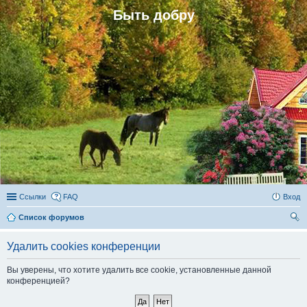
Быть добру
Ссылки
FAQ
Вход
Список форумов
ои
Удалить cookies конференции
ск
Вы уверены, что хотите удалить все cookie, установленные данной
конференцией?