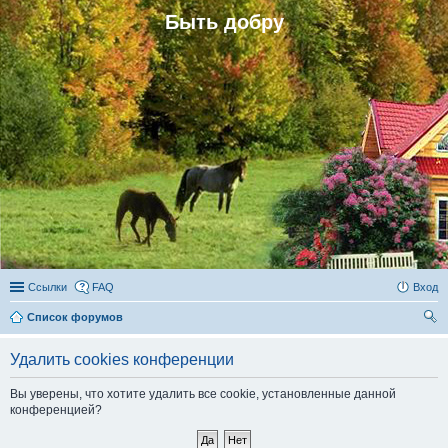
Быть добру
Ссылки
FAQ
Вход
Список форумов
ои
Удалить cookies конференции
ск
Вы уверены, что хотите удалить все cookie, установленные данной
конференцией?