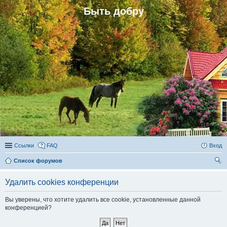
Быть добру
Ссылки
FAQ
Вход
Список форумов
ои
Удалить cookies конференции
ск
Вы уверены, что хотите удалить все cookie, установленные данной
конференцией?