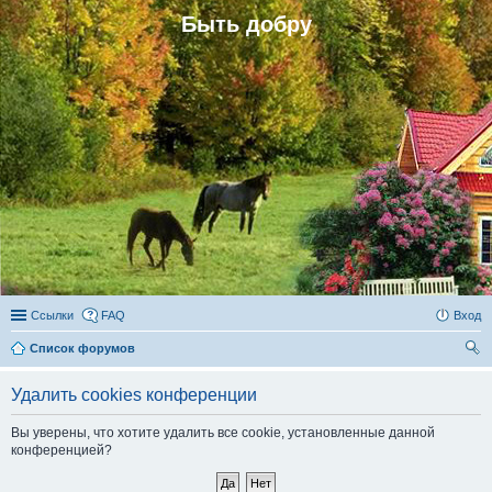
Быть добру
Ссылки
FAQ
Вход
Список форумов
ои
Удалить cookies конференции
ск
Вы уверены, что хотите удалить все cookie, установленные данной
конференцией?