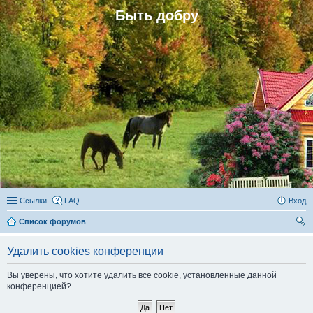
Быть добру
Ссылки
FAQ
Вход
Список форумов
ои
Удалить cookies конференции
ск
Вы уверены, что хотите удалить все cookie, установленные данной
конференцией?