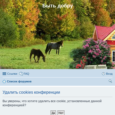
Быть добру
Ссылки
FAQ
Вход
Список форумов
ои
Удалить cookies конференции
ск
Вы уверены, что хотите удалить все cookie, установленные данной
конференцией?