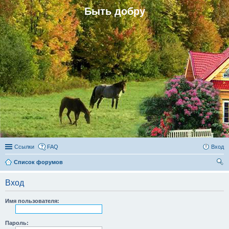
Быть добру
Ссылки
FAQ
Вход
Список форумов
ои
Вход
ск
Имя пользователя:
Пароль: