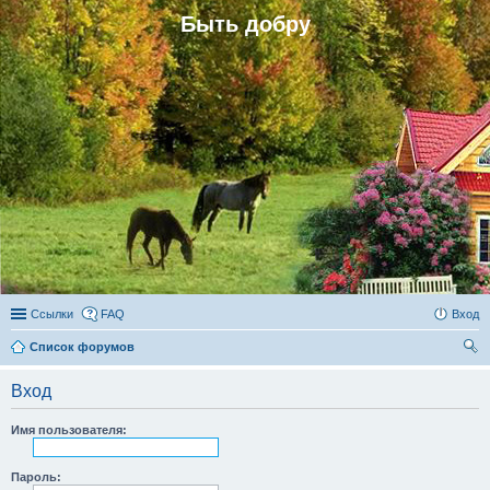
Быть добру
Ссылки
FAQ
Вход
Список форумов
ои
Вход
ск
Имя пользователя:
Пароль: