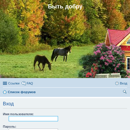
Быть добру
Ссылки
FAQ
Вход
Список форумов
ои
Вход
ск
Имя пользователя:
Пароль: