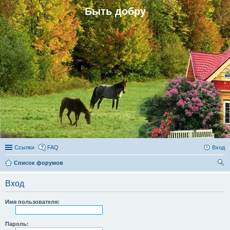
Быть добру
Ссылки
FAQ
Вход
Список форумов
ои
Вход
ск
Имя пользователя:
Пароль: