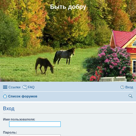
Быть добру
Ссылки
FAQ
Вход
Список форумов
ои
Вход
ск
Имя пользователя:
Пароль: