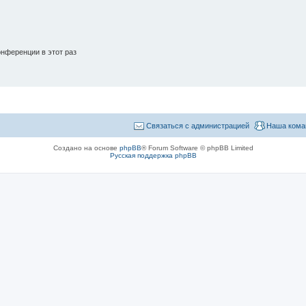
нференции в этот раз
Связаться с администрацией
Наша кома
Создано на основе
phpBB
® Forum Software © phpBB Limited
Русская поддержка phpBB