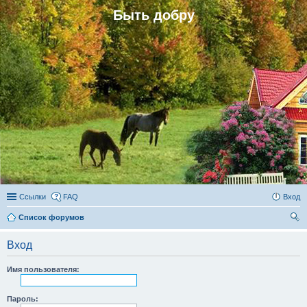
Быть добру
Ссылки
FAQ
Вход
Список форумов
ои
Вход
ск
Имя пользователя:
Пароль: