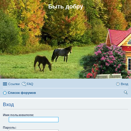
Быть добру
Ссылки
FAQ
Вход
Список форумов
ои
Вход
ск
Имя пользователя:
Пароль: