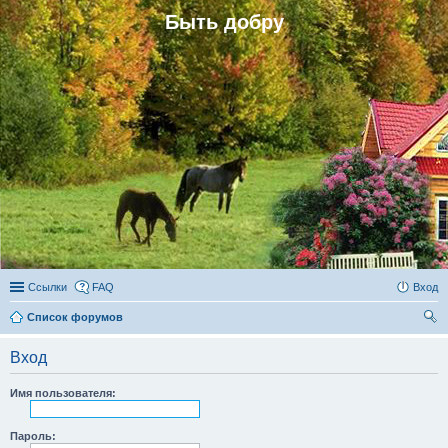
Быть добру
Ссылки
FAQ
Вход
Список форумов
ои
Вход
ск
Имя пользователя:
Пароль: