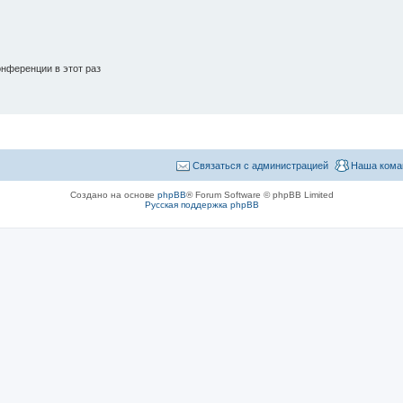
нференции в этот раз
Связаться с администрацией
Наша кома
Создано на основе
phpBB
® Forum Software © phpBB Limited
Русская поддержка phpBB